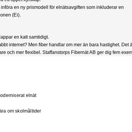
nföra en ny prismodell för elnätsavgiften som inkluderar en
ionen (Ei).
nabbt internet? Men fiber handlar om mer än bara hastighet. Det 
are och mer flexibel. Staffanstorps Fibernät AB ger dig fem exe
oderniserat elnät
lära om skolmåltider