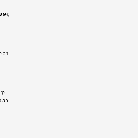
ater,
olan.
rp.
plan.