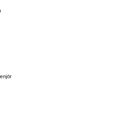
n
enjör