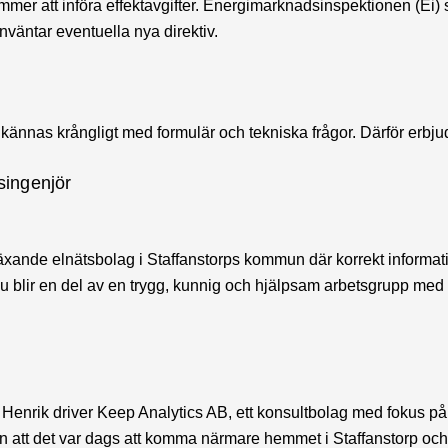
mmer att införa effektavgifter. Energimarknadsinspektionen (Ei) 
nväntar eventuella nya direktiv.
å kännas krångligt med formulär och tekniska frågor. Därför erbju
singenjör
h växande elnätsbolag i Staffanstorps kommun där korrekt informat
 Du blir en del av en trygg, kunnig och hjälpsam arbetsgrupp med
Henrik driver Keep Analytics AB, ett konsultbolag med fokus på
han att det var dags att komma närmare hemmet i Staffanstorp och