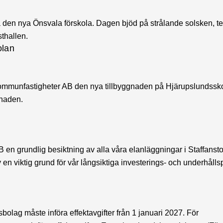
a den nya Önsvala förskola. Dagen bjöd på strålande solsken, te
sthallen.
olan
Kommunfastigheter AB den nya tillbyggnaden på Hjärupslundssk
gnaden.
en grundlig besiktning av alla våra elanläggningar i Staffansto
 en viktig grund för vår långsiktiga investerings- och underhålls
sbolag måste införa effektavgifter från 1 januari 2027. För