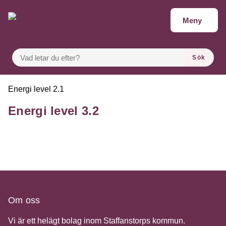
Gå till innehåll
Meny
VAD LETAR DU EFTER?
Sök
Du är här:
Energi level 2.1
Energi level 3.2
Om oss
Vi är ett helägt bolag inom Staffanstorps kommun.