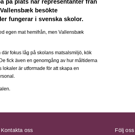
 på plats när representanter från
 Vallensbæk besökte
der fungerar i svenska skolor.
r med egen mat hemifrån, men Vallensbæk
.
 där fokus låg på skolans matsalsmiljö, kök
. De fick även en genomgång av hur måltiderna
s lokaler är utformade för att skapa en
rsonal.
alen.
Kontakta oss
Följ oss