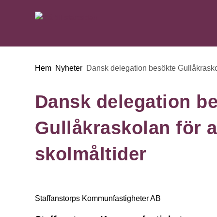
Gå till innehåll
Du är här:
Hem
Nyheter
Dansk delegation besökte Gullåkraskol
Dansk delegation b
Gullåkraskolan för a
skolmåltider
Staffanstorps Kommunfastigheter AB