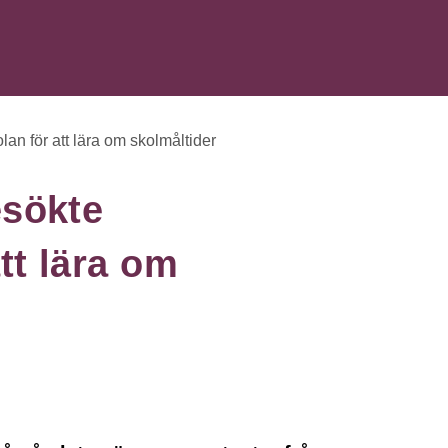
an för att lära om skolmåltider
esökte
tt lära om